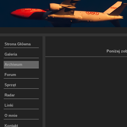
Strona Główna
Poniżej zob
Galeria
Archiwum
Forum
Sprzęt
Radar
Linki
O mnie
Kontakt